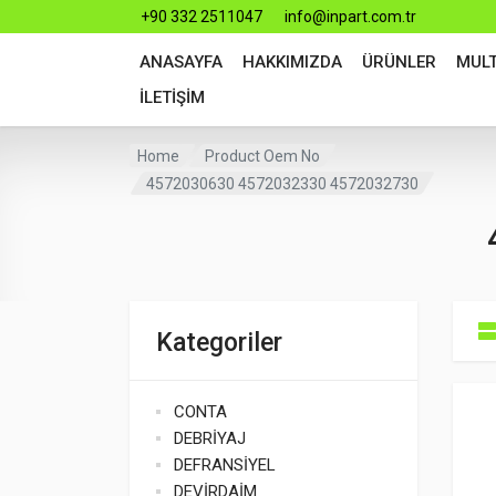
+90 332 2511047
info@inpart.com.tr
ANASAYFA
HAKKIMIZDA
ÜRÜNLER
MUL
İLETİŞİM
Home
Product Oem No
4572030630 4572032330 4572032730
Kategoriler
CONTA
DEBRİYAJ
DEFRANSİYEL
DEVİRDAİM