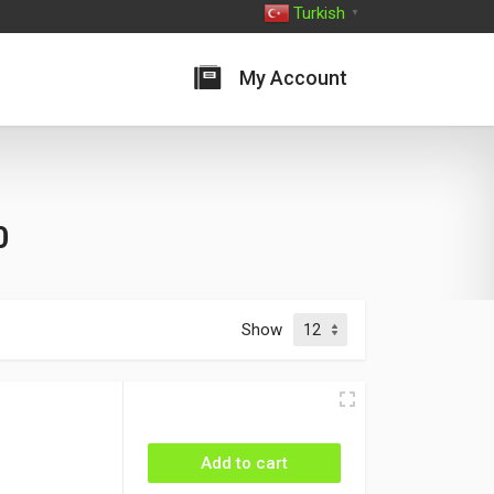
Turkish
▼
My Account
0
Show
Add to cart