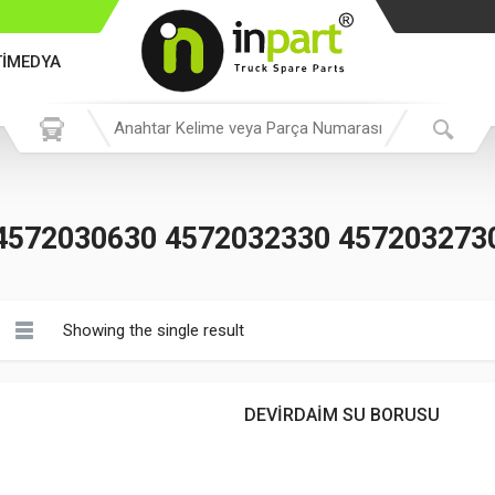
TİMEDYA
4572030630 4572032330 457203273
Showing the single result
DEVİRDAİM SU BORUSU