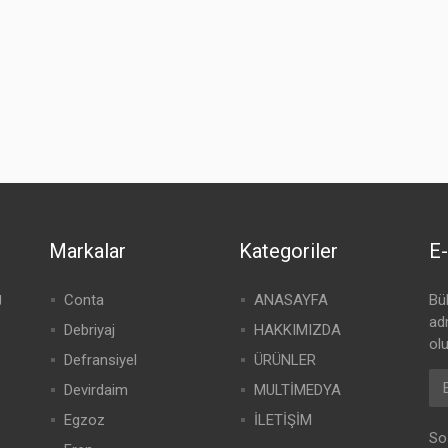
Markalar
Kategoriler
E-
g
Conta
ANASAYFA
Bü
adr
Debriyaj
HAKKIMIZDA
olu
Defransiyel
ÜRÜNLER
Devirdaim
MULTİMEDYA
Egzoz
İLETİŞİM
So