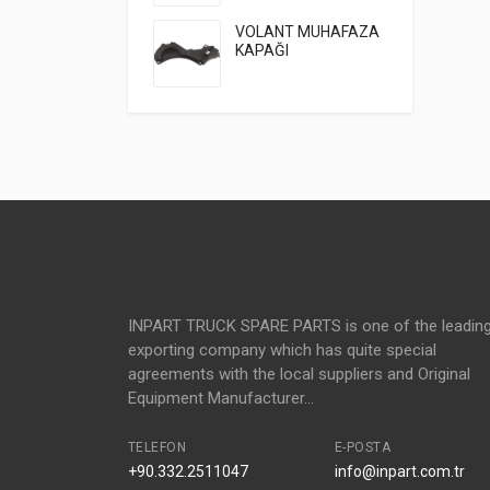
VOLANT MUHAFAZA
KAPAĞI
INPART TRUCK SPARE PARTS is one of the leadin
exporting company which has quite special
agreements with the local suppliers and Original
Equipment Manufacturer...
TELEFON
E-POSTA
+90.332.2511047
info@inpart.com.tr