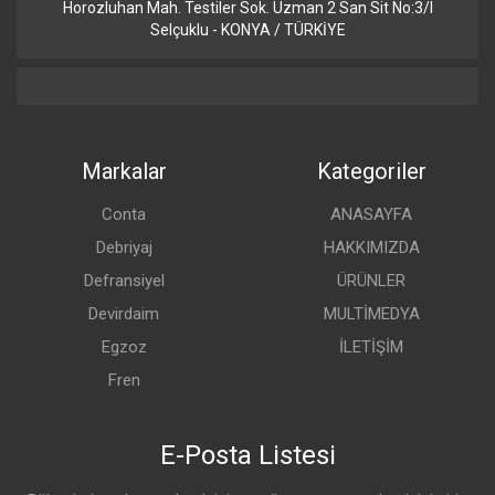
Horozluhan Mah. Testiler Sok. Uzman 2 San Sit No:3/I
Selçuklu - KONYA / TÜRKİYE
Markalar
Kategoriler
Conta
ANASAYFA
Debriyaj
HAKKIMIZDA
Defransiyel
ÜRÜNLER
Devirdaim
MULTİMEDYA
Egzoz
İLETİŞİM
Fren
E-Posta Listesi