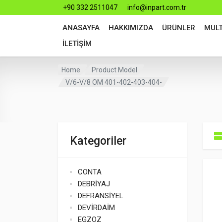
+90 332 2511047
info@inpart.com.tr
ANASAYFA
HAKKIMIZDA
ÜRÜNLER
MUL
İLETİŞİM
Home
Product Model
V/6-V/8 OM 401-402-403-404-
Kategoriler
CONTA
DEBRİYAJ
DEFRANSİYEL
DEVİRDAİM
EGZOZ