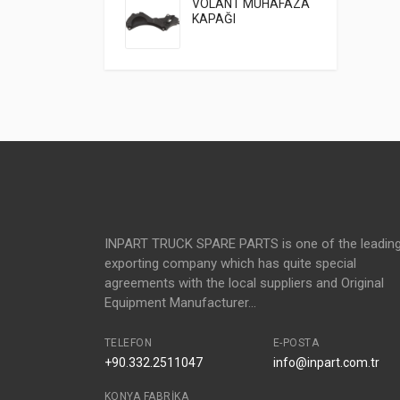
VOLANT MUHAFAZA
KAPAĞI
INPART TRUCK SPARE PARTS is one of the leadin
exporting company which has quite special
agreements with the local suppliers and Original
Equipment Manufacturer...
TELEFON
E-POSTA
+90.332.2511047
info@inpart.com.tr
KONYA FABRIKA