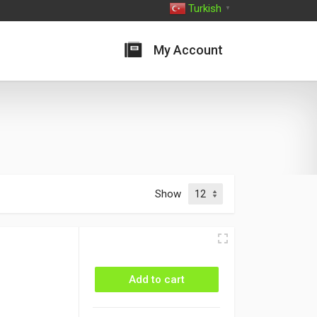
Turkish
▼
My Account
Show
Add to cart