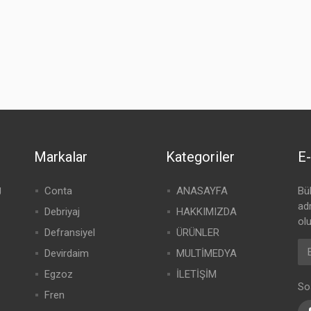
Markalar
Kategoriler
E-
g
Conta
ANASAYFA
Bü
adr
Debriyaj
HAKKIMIZDA
olu
Defransiyel
ÜRÜNLER
Devirdaim
MULTİMEDYA
Egzoz
İLETİŞİM
So
Fren