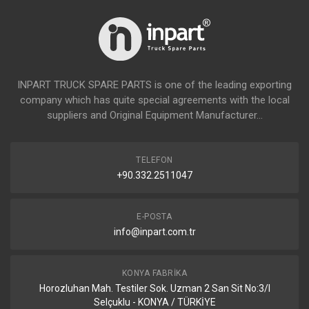
INPART TRUCK SPARE PARTS is one of the leading exporting
company which has quite special agreements with the local
suppliers and Original Equipment Manufacturer...
TELEFON
+90.332.2511047
E-POSTA
info@inpart.com.tr
KONYA FABRIKA
Horozluhan Mah. Testiler Sok. Uzman 2 San Sit No:3/I
Selçuklu - KONYA / TÜRKİYE