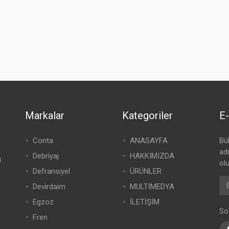
Markalar
Kategoriler
E-
Conta
ANASAYFA
Bü
adr
Debriyaj
HAKKIMIZDA
g
olu
Defransiyel
ÜRÜNLER
Devirdaim
MULTİMEDYA
Egzoz
İLETİŞİM
So
Fren