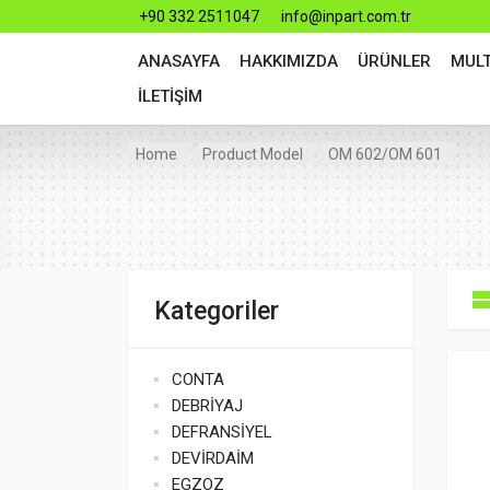
+90 332 2511047
info@inpart.com.tr
ANASAYFA
HAKKIMIZDA
ÜRÜNLER
MUL
İLETİŞİM
Home
Product Model
OM 602/OM 601
Kategoriler
CONTA
DEBRİYAJ
DEFRANSİYEL
DEVİRDAİM
EGZOZ