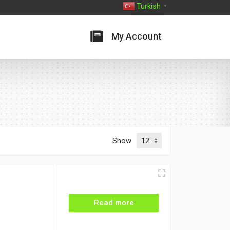
Turkish
▼
My Account
Show
Read more