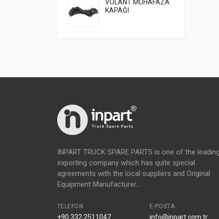
VOLANT MUHAFAZA
KAPAĞI
INPART TRUCK SPARE PARTS is one of the leadin
exporting company which has quite special
agreements with the local suppliers and Original
Equipment Manufacturer...
TELEFON
E-POSTA
+90.332.2511047
info@inpart.com.tr