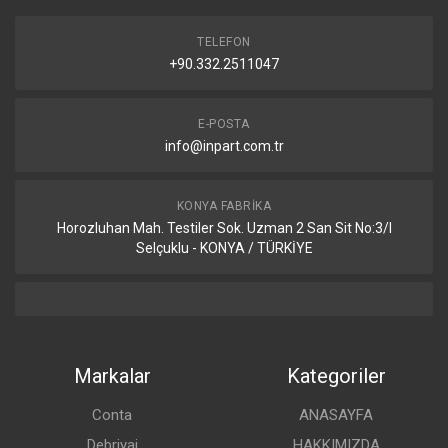
TELEFON
+90.332.2511047
E-POSTA
info@inpart.com.tr
KONYA FABRIKA
Horozluhan Mah. Testiler Sok. Uzman 2 San Sit No:3/I
Selçuklu - KONYA / TÜRKİYE
Markalar
Kategoriler
Conta
ANASAYFA
Debriyaj
HAKKIMIZDA