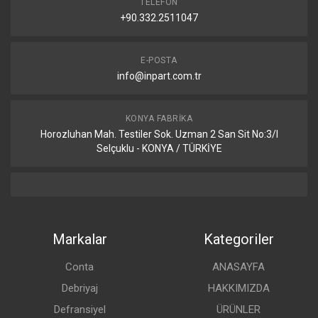
TELEFON
+90.332.2511047
E-POSTA
info@inpart.com.tr
KONYA FABRIKA
Horozluhan Mah. Testiler Sok. Uzman 2 San Sit No:3/I
Selçuklu - KONYA / TÜRKİYE
Markalar
Kategoriler
Conta
ANASAYFA
Debriyaj
HAKKIMIZDA
Defransiyel
ÜRÜNLER