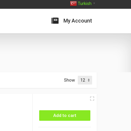
Turkish
▼
My Account
Show
Add to cart