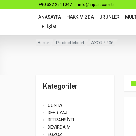
+90 332 2511047
info@inpart.com.tr
ANASAYFA
HAKKIMIZDA
ÜRÜNLER
MUL
İLETİŞİM
Home
Product Model
AXOR / 906
Kategoriler
CONTA
DEBRİYAJ
DEFRANSİYEL
DEVİRDAİM
EGZOZ