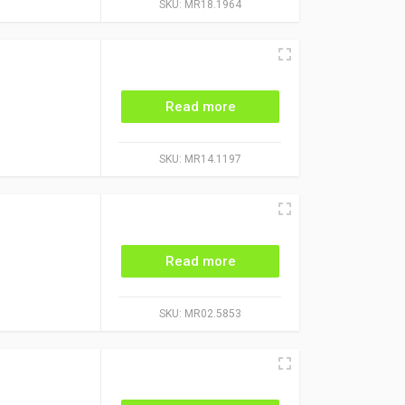
SKU:
MR18.1964
Read more
SKU:
MR14.1197
Read more
SKU:
MR02.5853