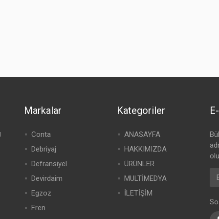
Markalar
Kategoriler
E-
g
Conta
ANASAYFA
Bü
adr
Debriyaj
HAKKIMIZDA
olu
Defransiyel
ÜRÜNLER
Devirdaim
MULTİMEDYA
Egzoz
İLETİŞİM
So
Fren