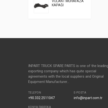
VOLANT MUHAFAZA
KAPAĞI
INPART TRUCK SPARE PARTS is one of the leadin
exporting company which has quite special
agreements with the local suppliers and Original
Equipment Manufacturer...
TELEFON
E-POSTA
+90.332.2511047
info@inpart.com.tr
KONYA FABRIKA