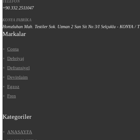
TELEFON
+90.332.2511047
KONYA FABRIKA
Horozluhan Mah. Testiler Sok. Uzman 2 San Sit No:3/I Selçuklu - KONYA /
Markalar
Conta
Debriyaj
Defransiyel
Devirdaim
Egzoz
Fren
Kategoriler
ANASAYFA