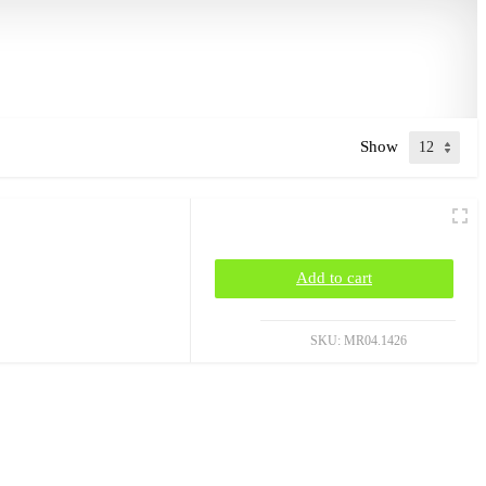
Show
Add to cart
SKU:
MR04.1426