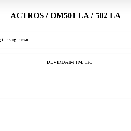
ACTROS / OM501 LA / 502 LA
the single result
DEVİRDAİM TM. TK.