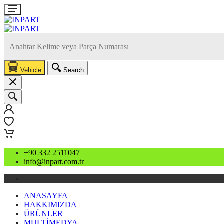
Vehicle
Search
0
0
+90 332 2511047
info@inpart.com.tr
ANASAYFA
HAKKIMIZDA
ÜRÜNLER
MULTİMEDYA