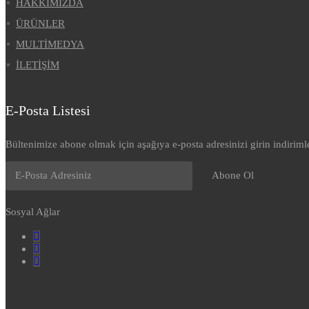
HAKKIMIZDA
ÜRÜNLER
MULTİMEDYA
İLETİŞİM
E-Posta Listesi
Bültenimize abone olmak için aşağıya e-posta adresinizi girin indirimle
Abone Ol
Sosyal Ağlar
Facebook
Youtube
Instagram