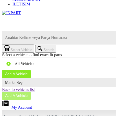
İLETİŞİM
Select Vehicle
Search
Select a vehicle to find exact fit parts
All Vehicles
Add A Vehicle
Back to vehicles list
Add A Vehicle
My Account