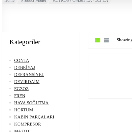
Home
Product Model
ACTROS / OM501 LA / 502 LA
Showing 
Kategoriler
CONTA
DEBRİYAJ
DEFRANSİYEL
DEVİRDAİM
EGZOZ
FREN
HAVA SOĞUTMA
HORTUM
KABİN PARÇALARI
KOMPRESÖR
MAZOT