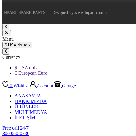
INPART SPARE PARTS — Designed by www.inpart.com.tr
Menu
$
USA dollar
Currency
$ USA dollar
€ European Euro
0
Wishlist
Account
Garage
ANASAYFA
HAKKIMIZDA
ÜRÜNLER
MULTİMEDYA
İLETİŞİM
Free call 24/7
800 060-0730