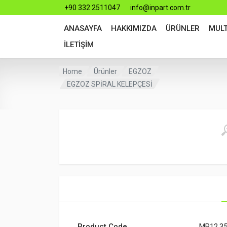
+90 332 2511047
info@inpart.com.tr
ANASAYFA
HAKKIMIZDA
ÜRÜNLER
MUL
İLETİŞİM
Home
Ürünler
EGZOZ
EGZOZ SPİRAL KELEPÇESİ
Product Code
MR12.3