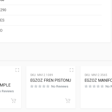
0290
ES
GO
SKU:
MN12.1089
SKU:
MN12.3565
EGZOZ FREN PİSTONU
EGZOZ MANİF
OMPLE
No Reviews
No 
o Reviews