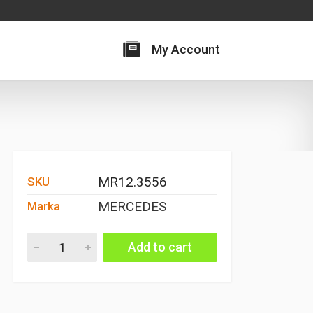
My Account
MR12.3556
SKU
MERCEDES
Marka
EGZOZ SPİRAL KELEPÇESİ quantity
Add to cart