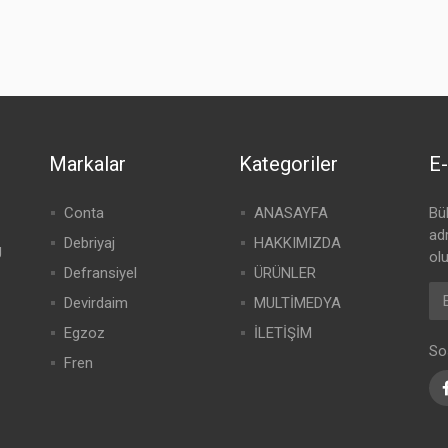
Markalar
Kategoriler
E-
Conta
ANASAYFA
Bü
adr
Debriyaj
HAKKIMIZDA
g
olu
Defransiyel
ÜRÜNLER
Devirdaim
MULTİMEDYA
Egzoz
İLETİŞİM
So
Fren