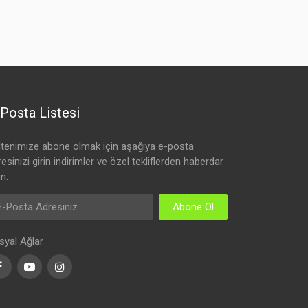
Posta Listesi
ltenimize abone olmak için aşağıya e-posta
esinizi girin indirimler ve özel tekliflerden haberdar
n.
Abone Ol
syal Ağlar
Facebook
Youtube
Instagram