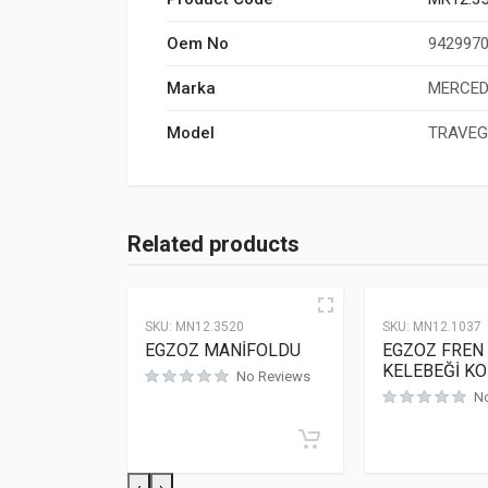
Oem No
942997
Marka
MERCED
Model
TRAVE
Related products
SKU:
MN12.3520
SKU:
MN12.1037
EGZOZ MANİFOLDU
EGZOZ FREN
KELEBEĞİ K
No Reviews
N