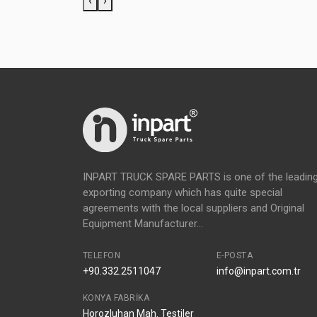
‹
›
INPART TRUCK SPARE PARTS is one of the leadin
exporting company which has quite special
agreements with the local suppliers and Original
Equipment Manufacturer...
TELEFON
E-POSTA
+90.332.2511047
info@inpart.com.tr
KONYA FABRIKA
Horozluhan Mah. Testiler