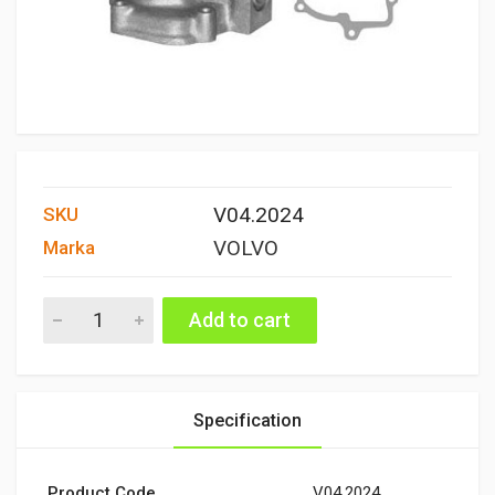
V04.2024
SKU
VOLVO
Marka
DEVİRDAİM quantity
Add to cart
Specification
Product Code
V04.2024