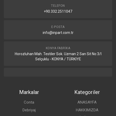
TELEFON
+90.332.2511047
E-POSTA
info@inpart.com.tr
KONYA FABRIKA
Horozluhan Mah. Testiler Sok. Uzman 2 San Sit No:3/I
Selçuklu - KONYA / TÜRKİYE
Markalar
Kategoriler
Conta
ANASAYFA
Debriyaj
HAKKIMIZDA