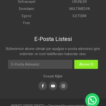
Defransiyel
ÜRÜNLER
Devirdaim
MULTİMEDYA
Egzoz
İLETİŞİM
Fren
E-Posta Listesi
Bültenimize abone olmak için aşağıya e-posta adresinizi girin
indirimler ve özel tekliflerden haberdar olun.
Abone Ol
Sosyal Ağlar
Facebook
Youtube
Instagram
INPART SPARE PARTS — Designed by www.inpart.com.tr