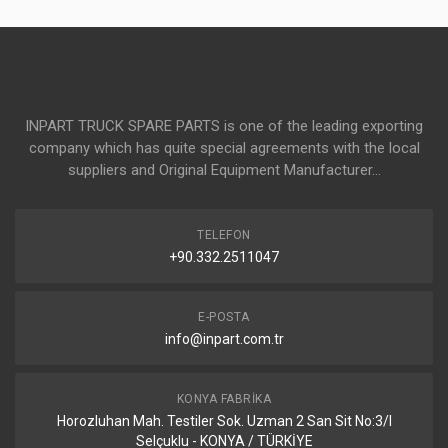
INPART TRUCK SPARE PARTS is one of the leading exporting
company which has quite special agreements with the local
suppliers and Original Equipment Manufacturer...
TELEFON
+90.332.2511047
E-POSTA
info@inpart.com.tr
KONYA FABRIKA
Horozluhan Mah. Testiler Sok. Uzman 2 San Sit No:3/I
Selçuklu - KONYA / TÜRKİYE