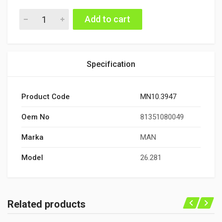
İSTAVROZ DİŞLİSİ KÜÇÜK quantity
Add to cart
Specification
Product Code
MN10.3947
Oem No
81351080049
Marka
MAN
Model
26.281
Related products