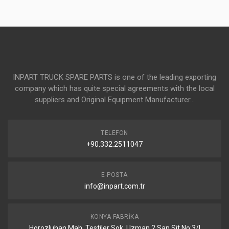
INPART TRUCK SPARE PARTS is one of the leading exporting
company which has quite special agreements with the local
suppliers and Original Equipment Manufacturer...
TELEFON
+90.332.2511047
E-POSTA
info@inpart.com.tr
KONYA FABRIKA
Horozluhan Mah. Testiler Sok. Uzman 2 San Sit No:3/I