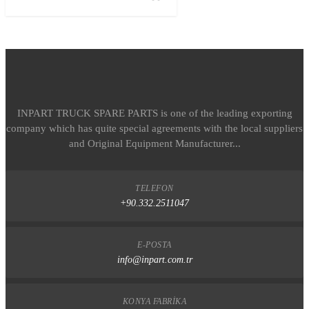
INPART TRUCK SPARE PARTS is one of the leading exporting
company which has quite special agreements with the local suppliers
and Original Equipment Manufacturer...
TELEFON
+90.332.2511047
E-POSTA
info@inpart.com.tr
KONYA FABRIKA