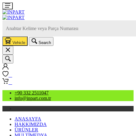
Vehicle
Search
0
0
+90 332 2511047
info@inpart.com.tr
ANASAYFA
HAKKIMIZDA
ÜRÜNLER
MULTİMEDYA