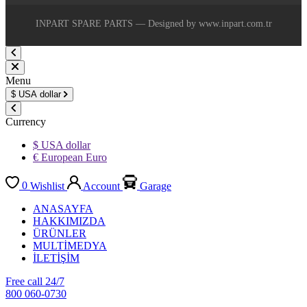
INPART SPARE PARTS — Designed by www.inpart.com.tr
Menu
$
USA dollar
Currency
$ USA dollar
€ European Euro
0
Wishlist
Account
Garage
ANASAYFA
HAKKIMIZDA
ÜRÜNLER
MULTİMEDYA
İLETİŞİM
Free call 24/7
800 060-0730