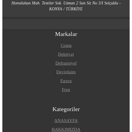
Horozluhan Mah. Testiler Sok. Uzman 2 San Sit No:3/I Selçuklu -
KONYA / TÜRKİYE
Markalar
Conta
Debriyaj
Defransiyel
Devirdaim
Egzoz
Fren
Kategoriler
ANASAYFA
HAKKIMIZDA