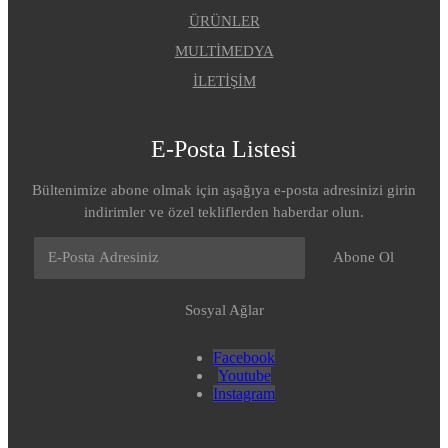
ÜRÜNLER
MULTİMEDYA
İLETİŞİM
E-Posta Listesi
Bültenimize abone olmak için aşağıya e-posta adresinizi girin
indirimler ve özel tekliflerden haberdar olun.
Abone Ol
Sosyal Ağlar
Facebook
Youtube
Instagram