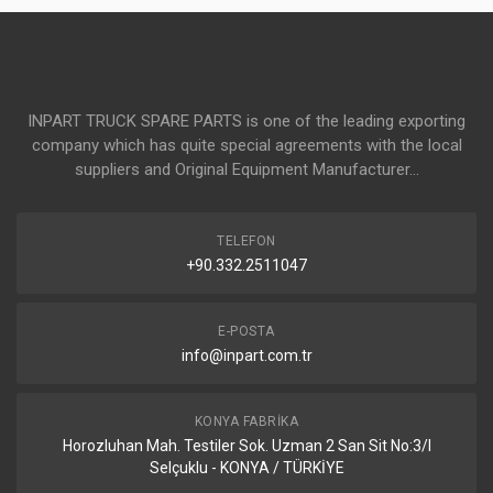
INPART TRUCK SPARE PARTS is one of the leading exporting
company which has quite special agreements with the local
suppliers and Original Equipment Manufacturer...
TELEFON
+90.332.2511047
E-POSTA
info@inpart.com.tr
KONYA FABRIKA
Horozluhan Mah. Testiler Sok. Uzman 2 San Sit No:3/I
Selçuklu - KONYA / TÜRKİYE