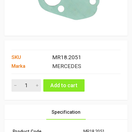
MR18.2051
SKU
MERCEDES
Marka
TERMOSTAT CONTASI quantity
Add to cart
Specification
Product Code
MR18.2051