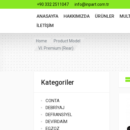
+90 332 2511047
info@inpart.com.tr
ANASAYFA
HAKKIMIZDA
ÜRÜNLER
MUL
İLETİŞİM
Home
Product Model
V.I. Premium (Rear)
Kategoriler
CONTA
DEBRİYAJ
DEFRANSİYEL
DEVİRDAİM
EGZOZ