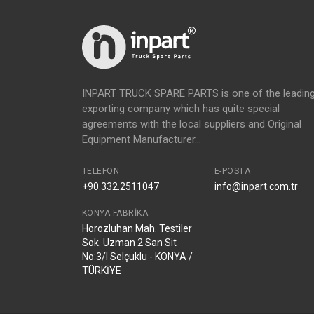
INPART TRUCK SPARE PARTS is one of the leadin
exporting company which has quite special
agreements with the local suppliers and Original
Equipment Manufacturer...
TELEFON
E-POSTA
+90.332.2511047
info@inpart.com.tr
KONYA FABRIKA
Horozluhan Mah. Testiler
Sok. Uzman 2 San Sit
No:3/I Selçuklu - KONYA /
TÜRKİYE