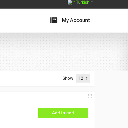
Turkish
▼
My Account
Show
Add to cart