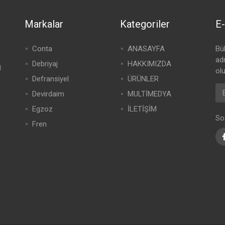
Markalar
Kategoriler
E-
Conta
ANASAYFA
Bü
adr
Debriyaj
HAKKIMIZDA
g
olu
Defransiyel
ÜRÜNLER
Devirdaim
MULTİMEDYA
Egzoz
İLETİŞİM
So
Fren