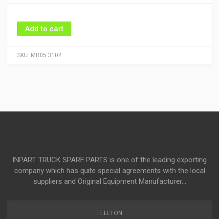
Add to cart
SKU:
MR05.3104
INPART TRUCK SPARE PARTS is one of the leading exporting
company which has quite special agreements with the local
suppliers and Original Equipment Manufacturer...
TELEFON