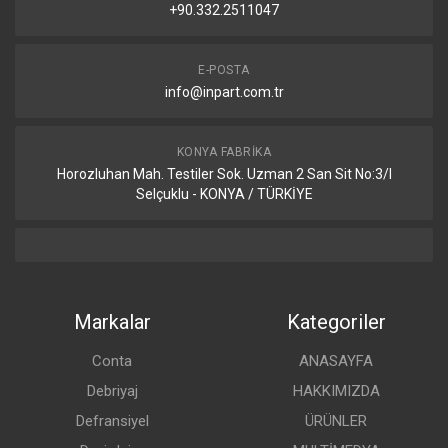
+90.332.2511047
E-POSTA
info@inpart.com.tr
KONYA FABRIKA
Horozluhan Mah. Testiler Sok. Uzman 2 San Sit No:3/I
Selçuklu - KONYA / TÜRKİYE
Markalar
Kategoriler
Conta
ANASAYFA
Debriyaj
HAKKIMIZDA
Defransiyel
ÜRÜNLER