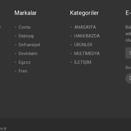
Markalar
Kategoriler
E-
g
Conta
ANASAYFA
Bü
adr
Debriyaj
HAKKIMIZDA
olu
Defransiyel
ÜRÜNLER
Devirdaim
MULTİMEDYA
Egzoz
İLETİŞİM
So
Fren
m.tr