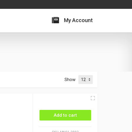
My Account
Show
Add to cart