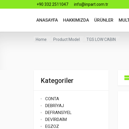
+90 332 2511047
info@inpart.com.tr
ANASAYFA
HAKKIMIZDA
ÜRÜNLER
MUL
Home
Product Model
TGS LOW CABIN
Kategoriler
CONTA
DEBRİYAJ
DEFRANSİYEL
DEVİRDAİM
EGZOZ