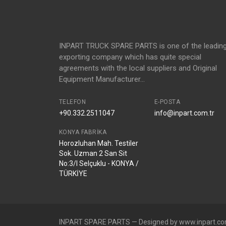
INPART TRUCK SPARE PARTS is one of the leadin
exporting company which has quite special
agreements with the local suppliers and Original
Equipment Manufacturer...
TELEFON
E-POSTA
+90.332.2511047
info@inpart.com.tr
KONYA FABRIKA
Horozluhan Mah. Testiler
Sok. Uzman 2 San Sit
No:3/I Selçuklu - KONYA /
TÜRKİYE
INPART SPARE PARTS — Designed by www.inpart.co