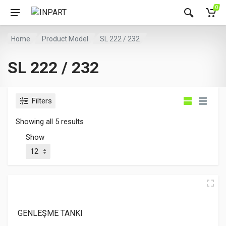
0
Home
Product Model
SL 222 / 232
SL 222 / 232
Filters
Showing all 5 results
Show
GENLEŞME TANKI