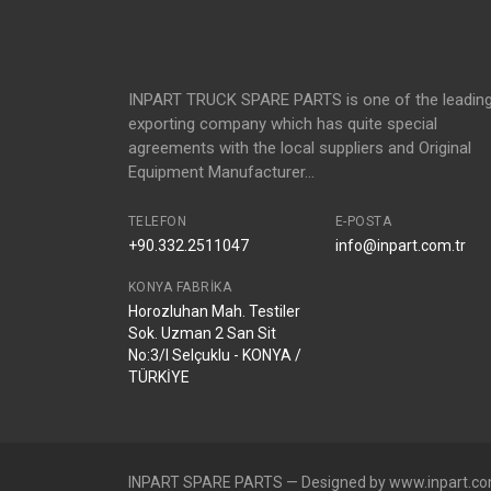
INPART TRUCK SPARE PARTS is one of the leadin
exporting company which has quite special
agreements with the local suppliers and Original
Equipment Manufacturer...
TELEFON
E-POSTA
+90.332.2511047
info@inpart.com.tr
KONYA FABRIKA
Horozluhan Mah. Testiler
Sok. Uzman 2 San Sit
No:3/I Selçuklu - KONYA /
TÜRKİYE
INPART SPARE PARTS — Designed by www.inpart.co