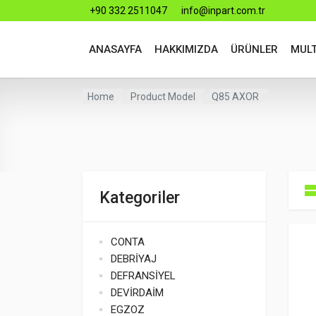
+90 332 2511047
info@inpart.com.tr
ANASAYFA
HAKKIMIZDA
ÜRÜNLER
MUL
Home
Product Model
Q85 AXOR
Kategoriler
CONTA
DEBRİYAJ
DEFRANSİYEL
DEVİRDAİM
EGZOZ