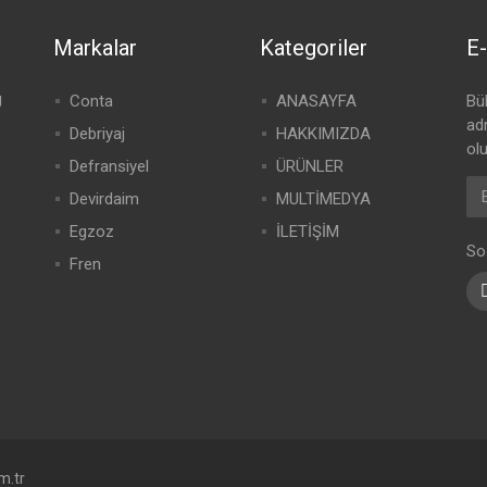
Markalar
Kategoriler
E-
g
Conta
ANASAYFA
Bü
adr
Debriyaj
HAKKIMIZDA
olu
Defransiyel
ÜRÜNLER
Devirdaim
MULTİMEDYA
Egzoz
İLETİŞİM
So
Fren
m.tr