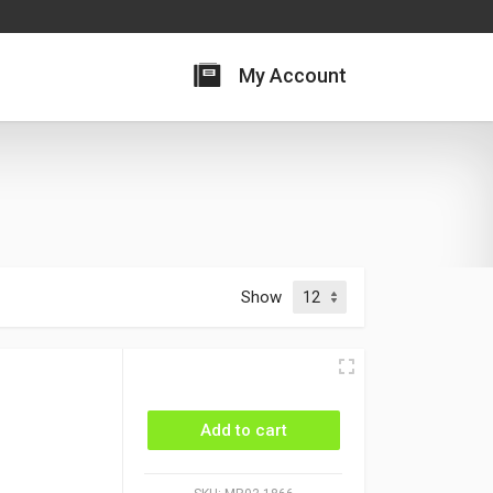
My Account
Show
I
Add to cart