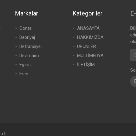
Markalar
Kategoriler
E-
g
Conta
ANASAYFA
Bü
adr
Debriyaj
HAKKIMIZDA
olu
Defransiyel
ÜRÜNLER
Devirdaim
MULTİMEDYA
Egzoz
İLETİŞİM
So
Fren
m.tr