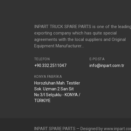
INPART TRUCK SPARE PARTS is one of the leadin
exporting company which has quite special
agreements with the local suppliers and Original
Equipment Manufacturer...
TELEFON
E-POSTA
+90.332.2511047
info@inpart.com.tr
KONYA FABRIKA
Horozluhan Mah. Testiler
Sok. Uzman 2 San Sit
No:3/I Selçuklu - KONYA /
TÜRKİYE
INPART SPARE PARTS — Designed by www.inpart.co