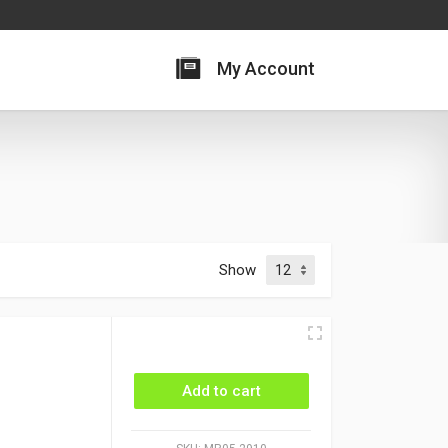
My Account
Show
Add to cart