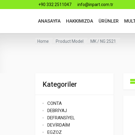
+90 332 2511047
info@inpart.com.tr
ANASAYFA
HAKKIMIZDA
ÜRÜNLER
MUL
Home
Product Model
MK / NG 2521
Kategoriler
CONTA
DEBRİYAJ
DEFRANSİYEL
DEVİRDAİM
EGZOZ