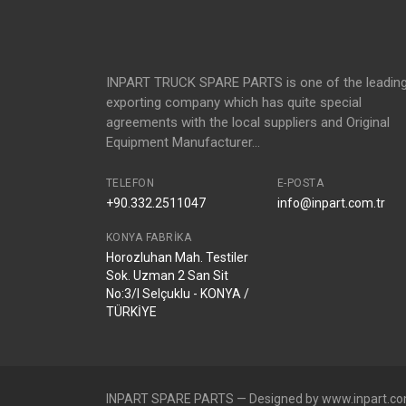
INPART TRUCK SPARE PARTS is one of the leadin
exporting company which has quite special
agreements with the local suppliers and Original
Equipment Manufacturer...
TELEFON
E-POSTA
+90.332.2511047
info@inpart.com.tr
KONYA FABRIKA
Horozluhan Mah. Testiler
Sok. Uzman 2 San Sit
No:3/I Selçuklu - KONYA /
TÜRKİYE
INPART SPARE PARTS — Designed by www.inpart.co