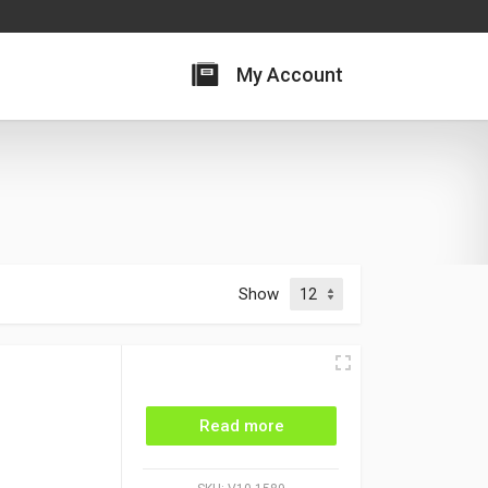
My Account
Show
Read more