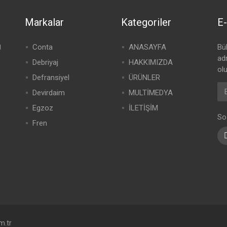
Markalar
Kategoriler
E-
g
Conta
ANASAYFA
Bü
adr
Debriyaj
HAKKIMIZDA
olu
Defransiyel
ÜRÜNLER
Devirdaim
MULTİMEDYA
Egzoz
İLETİŞİM
So
Fren
m.tr