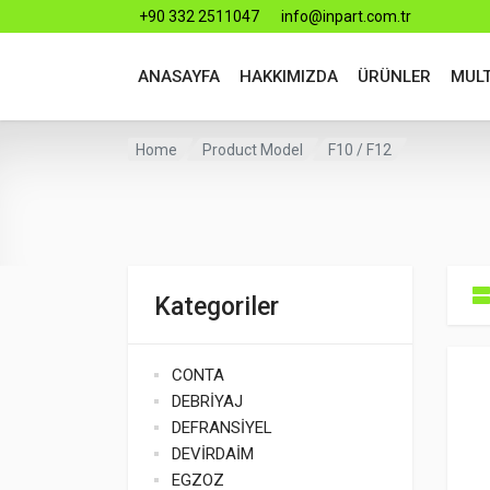
+90 332 2511047
info@inpart.com.tr
ANASAYFA
HAKKIMIZDA
ÜRÜNLER
MUL
Home
Product Model
F10 / F12
Kategoriler
CONTA
DEBRİYAJ
DEFRANSİYEL
DEVİRDAİM
EGZOZ