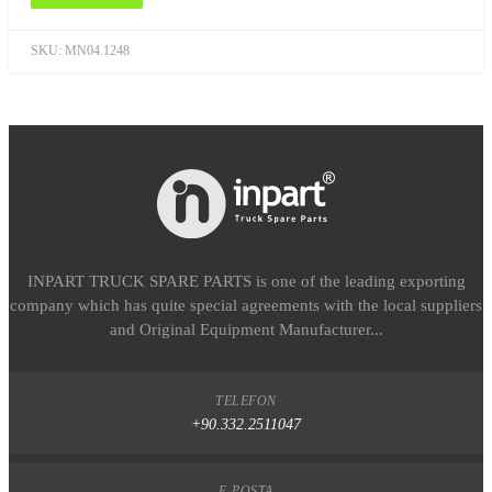
SKU:
MN04.1248
INPART TRUCK SPARE PARTS is one of the leading exporting
company which has quite special agreements with the local suppliers
and Original Equipment Manufacturer...
TELEFON
+90.332.2511047
E-POSTA