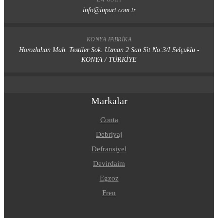
info@inpart.com.tr
KONYA FABRIKA
Horozluhan Mah. Testiler Sok. Uzman 2 San Sit No:3/I Selçuklu -
KONYA / TÜRKİYE
Markalar
Conta
Debriyaj
Defransiyel
Devirdaim
Egzoz
Fren